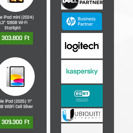
e iPad mini (2024)
,3" 128GB Wi-Fi
Starlight
303.800 Ft
le iPad (2025) 11"
B WiâFi Cell Silver
309.300 Ft