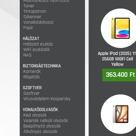
Multifunkciós nyomtató
Toner
Tintapatron
Szkenner
Vonalkódolvasó
Papír
HÁLÓZAT
Hálózati eszköz
WiFi eszközök
Apple iPad (2025) 11
NAS
256GB WiâFi Cell
Yellow
BIZTONSÁGTECHNIKA
Kamerák
363.400 Ft
Rögzítők
SZOFTVER
Szoftver
Vírusvédelem Kaspersky
VONALKÓDOLVASÓK
Kézi olvasók
Vezeték nélküli olvasók
Beépíthető olvasók
Állványos olvasók