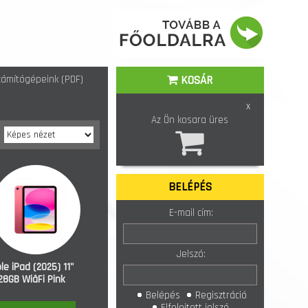
ámítógépeink (PDF)
KOSÁR
x
Az Ön kosara üres
BELÉPÉS
E-mail cím:
Jelszó:
le iPad (2025) 11"
28GB WiâFi Pink
Belépés
Regisztráció
Elfelejtett jelszó