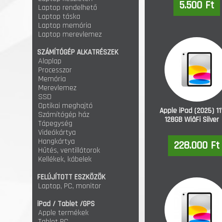
5.500 Ft
Laptop rendelhető
Laptop táska
Laptop memória
Laptop merevlemez
SZÁMÍTÓGÉP ALKATRÉSZEK
Alaplap
Processzor
Memória
Merevlemez
SSD
Optikai meghajtó
Apple iPad (2025) 11
Számítógép ház
128GB WiâFi Silver
Tápegység
Videókártya
Hangkártya
228.000 Ft
Hűtés, ventillátorok
Kellékek, kábelek
FELÚJÍTOTT ESZKÖZÖK
Laptop, PC, monitor
iPad / Tablet /GPS
Apple termékek
Tablet PC