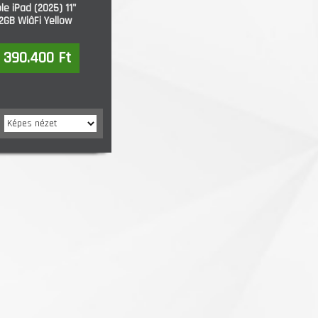
le iPad (2025) 11"
2GB WiâFi Yellow
390.400 Ft