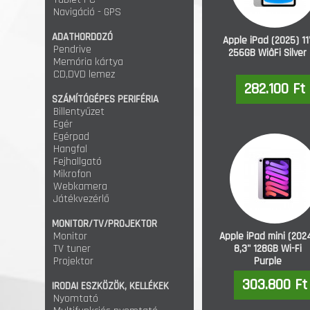
Navigáció - GPS
ADATHORDOZÓ
Apple iPad (2025) 11
Pendrive
256GB WiâFi Silver
Memória kártya
CD,DVD lemez
282.100 Ft
SZÁMÍTÓGÉPES PERIFÉRIA
Billentyűzet
Egér
Egérpad
Hangfal
Fejhallgató
Mikrofon
Webkamera
Játékvezérlő
MONITOR/TV/PROJEKTOR
Monitor
Apple iPad mini (202
TV tuner
8,3" 128GB Wi-Fi
Projektor
Purple
303.800 Ft
IRODAI ESZKÖZÖK, KELLÉKEK
Nyomtató