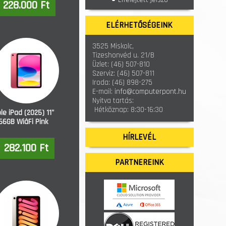
228.000 Ft
ELÉRHETŐSÉGEINK
3525 Miskolc,
Tizeshonvéd u. 21/B
Üzlet:
(46) 507-810
Szerviz:
(46) 507-811
Iroda:
(46) 898-275
E-mail:
info@computerpont.hu
Nyitva tartás:
Hétköznap: 8:30-16:30
le iPad (2025) 11"
56GB WiâFi Pink
HÍRLEVÉL
282.100 Ft
PARTNEREINK