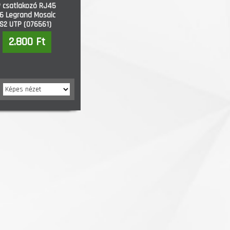
 csatlakozó RJ45
6 Legrand Mosaic
S2 UTP (076561)
2.800 Ft