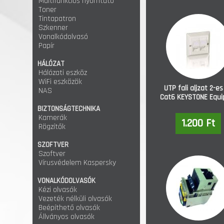
Multifunkciós nyomtató
Toner
Tintapatron
Szkenner
Vonalkódolvasó
Papír
HÁLÓZAT
Hálózati eszköz
WiFi eszközök
UTP fali aljzat 2-es
NAS
Cat6 KEYSTONE Equi
BIZTONSÁGTECHNIKA
Kamerák
1.200 Ft
Rögzítők
SZOFTVER
Szoftver
Vírusvédelem Kaspersky
VONALKÓDOLVASÓK
Kézi olvasók
Vezeték nélküli olvasók
Beépíthető olvasók
Állványos olvasók