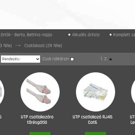
örtök - Berta, Bettina napja
Aktuális árlista
Komplett sz
3 féle)
--> Csatlakozó (28 féle)
Csak raktáron:
1.
2.
5
UTP csatlakozóra
UTP csatlakozó RJ45
UT
törésgátló
Cat6
Le
sül