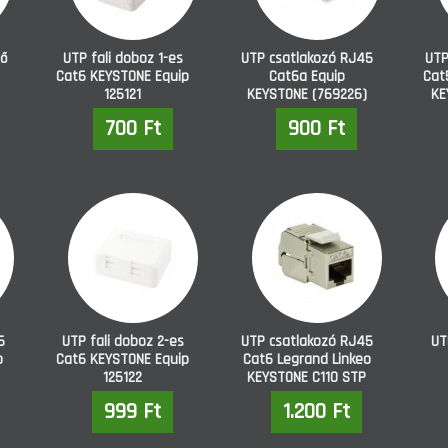
tő
UTP fali doboz 1-es
UTP csatlakozó RJ45
UTP
Cat6 KEYSTONE Equip
Cat6a Equip
Cat
125121
KEYSTONE (769226)
KE
700 Ft
900 Ft
5
UTP fali doboz 2-es
UTP csatlakozó RJ45
UT
o
Cat6 KEYSTONE Equip
Cat6 Legrand Linkeo
125122
KEYSTONE C110 STP
(632706)
999 Ft
1.200 Ft