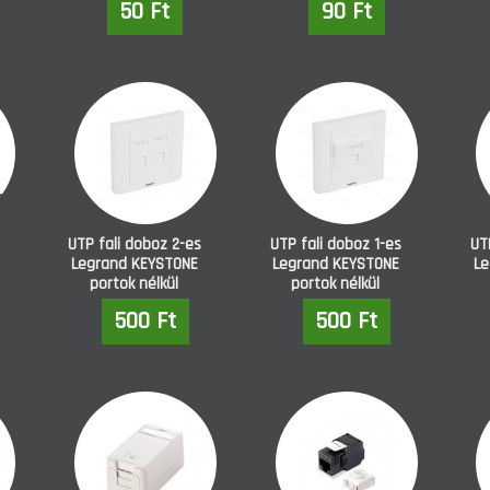
50 Ft
90 Ft
UTP fali doboz 2-es
UTP fali doboz 1-es
UT
Legrand KEYSTONE
Legrand KEYSTONE
Le
portok nélkül
portok nélkül
sülyesztett (632795)
sülyesztett (632796)
sül
500 Ft
500 Ft