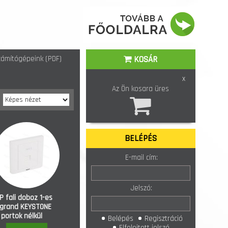
ámítógépeink (PDF)
KOSÁR
x
Az Ön kosara üres
BELÉPÉS
E-mail cím:
Jelszó:
P fali doboz 1-es
grand KEYSTONE
portok nélkül
Belépés
Regisztráció
yesztett (632794)
Elfelejtett jelszó