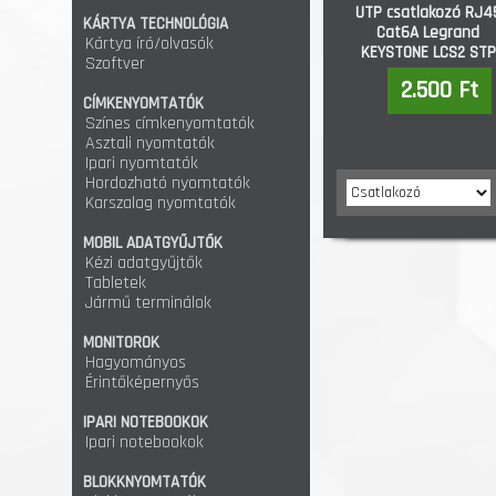
UTP csatlakozó RJ4
KÁRTYA TECHNOLÓGIA
Cat6A Legrand
Kártya író/olvasók
KEYSTONE LCS2 STP
Szoftver
(033154)
2.500 Ft
CÍMKENYOMTATÓK
Színes címkenyomtatók
Asztali nyomtatók
Ipari nyomtatók
Hordozható nyomtatók
Karszalag nyomtatók
MOBIL ADATGYŰJTŐK
Kézi adatgyűjtők
Tabletek
Jármű terminálok
MONITOROK
Hagyományos
Érintőképernyős
IPARI NOTEBOOKOK
Ipari notebookok
BLOKKNYOMTATÓK