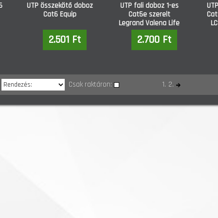
5
UTP összekötő doboz
UTP fali doboz 1-es
UTP
Cat6 Equip
Cat5e szerelt
Cat
Legrand Valena Life
LC
(753140)
2.501 Ft
2.700 Ft
Csak raktáron:
1.
2.