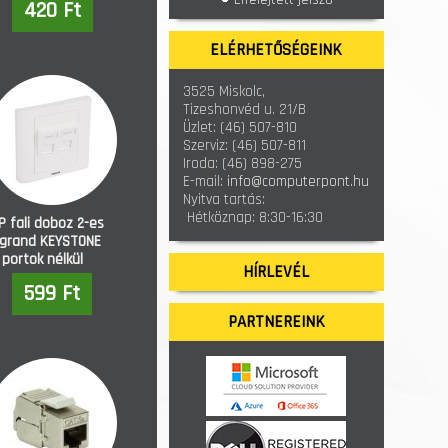
420 Ft
ELÉRHETŐSÉGEINK
3525 Miskolc,
Tizeshonvéd u. 21/B
Üzlet:
(46) 507-810
Szerviz:
(46) 507-811
Iroda:
(46) 898-275
E-mail:
info@computerpont.hu
Nyitva tartás:
Hétköznap: 8:30-16:30
P fali doboz 2-es
grand KEYSTONE
portok nélkül
HÍRLEVÉL
yesztett (632797)
599 Ft
PARTNEREINK