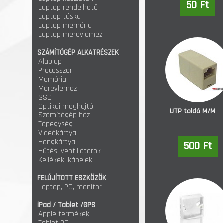
50 Ft
Laptop rendelhető
Laptop táska
Laptop memória
Laptop merevlemez
SZÁMÍTÓGÉP ALKATRÉSZEK
Alaplap
Processzor
Memória
Merevlemez
SSD
Optikai meghajtó
UTP toldó M/M
Számítógép ház
Tápegység
Videókártya
Hangkártya
500 Ft
Hűtés, ventillátorok
Kellékek, kábelek
FELÚJÍTOTT ESZKÖZÖK
Laptop, PC, monitor
iPad / Tablet /GPS
Apple termékek
Tablet PC