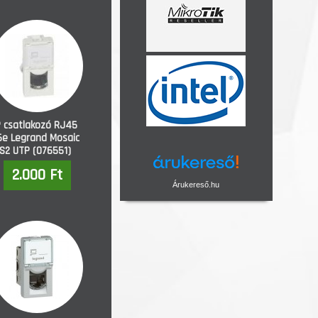
 csatlakozó RJ45
5e Legrand Mosaic
S2 UTP (076551)
2.000 Ft
Árukereső.hu