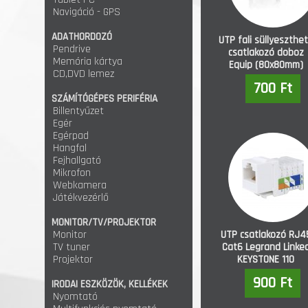
Navigáció - GPS
ADATHORDOZÓ
UTP fali süllyeszthe
Pendrive
csatlakozó doboz
Memória kártya
Equip (80x80mm)
CD,DVD lemez
700 Ft
SZÁMÍTÓGÉPES PERIFÉRIA
Billentyűzet
Egér
Egérpad
Hangfal
Fejhallgató
Mikrofon
Webkamera
Játékvezérlő
MONITOR/TV/PROJEKTOR
Monitor
UTP csatlakozó RJ4
TV tuner
Cat6 Legrand Linke
Projektor
KEYSTONE 110
(632705)
900 Ft
IRODAI ESZKÖZÖK, KELLÉKEK
Nyomtató