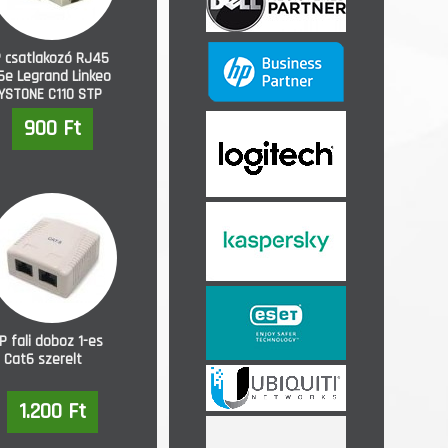
 csatlakozó RJ45
5e Legrand Linkeo
YSTONE C110 STP
(632704)
900 Ft
P fali doboz 1-es
Cat6 szerelt
1.200 Ft