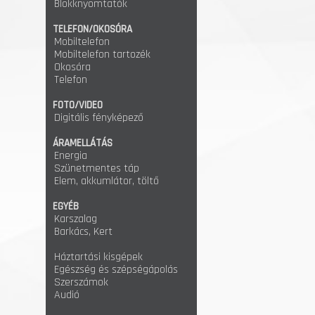
Blokknyomtatók
TELEFON/OKOSÓRA
Mobiltelefon
Mobiltelefon tartozék
Okosóra
Telefon
FOTO/VIDEO
Digitális fényképező
ÁRAMELLÁTÁS
Energia
Szünetmentes táp
Elem, akkumlátor, töltő
EGYÉB
Karszalag
Barkács, Kert
Háztartási kisgépek
Egészség és szépségápolás
Szerszámok
Audió