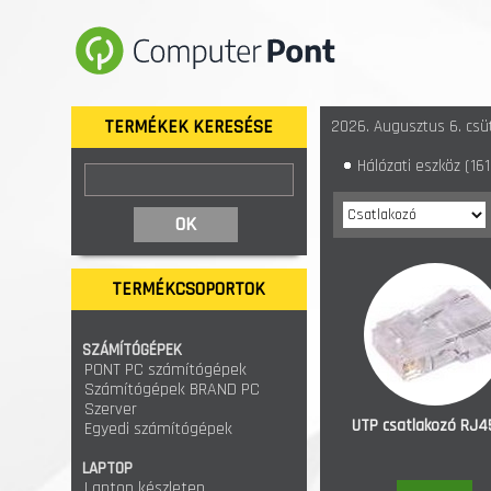
TERMÉKEK KERESÉSE
2026. Augusztus 6. csüt
Hálózati eszköz
(161
TERMÉKCSOPORTOK
SZÁMÍTÓGÉPEK
PONT PC számítógépek
Számítógépek BRAND PC
Szerver
UTP csatlakozó RJ4
Egyedi számítógépek
LAPTOP
Laptop készleten