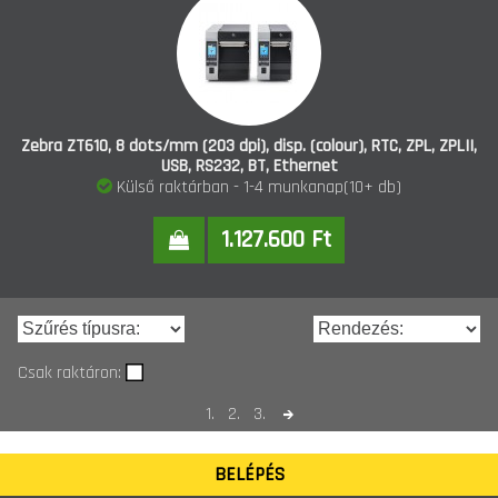
Zebra ZT610, 8 dots/mm (203 dpi), disp. (colour), RTC, ZPL, ZPLII,
USB, RS232, BT, Ethernet
Külső raktárban - 1-4 munkanap(10+ db)
1.127.600 Ft
Csak raktáron:
1.
2.
3.
BELÉPÉS