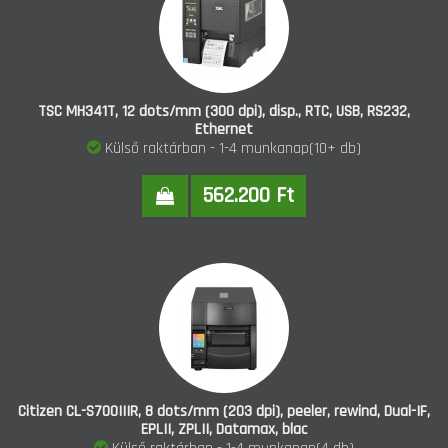
TSC MH341T, 12 dots/mm (300 dpi), disp., RTC, USB, RS232,
Ethernet
Külső raktárban - 1-4 munkanap(10+ db)
562.200 Ft
Citizen CL-S700IIIR, 8 dots/mm (203 dpi), peeler, rewind, Dual-IF,
EPLII, ZPLII, Datamax, blac