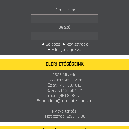
E-mail cím:
Jelszó:
Belépés
Regisztráció
Elfelejtett jelszó
ELÉRHETŐSÉGEINK
3525 Miskolc,
Tizeshonvéd u. 21/B
Üzlet:
(46) 507-810
Szerviz:
(46) 507-811
Iroda:
(46) 898-275
E-mail:
info@computerpont.hu
Nyitva tartás:
Hétköznap: 8:30-16:30