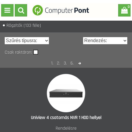
0
Rögzítők
(133 féle)
Csak raktáron:
1.
2.
3.
6.
Uniview 4 csatornás NVR 1 HDD hellyel
Rendelésre