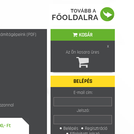
ámítógépeink (PDF)
KOSÁR
x
Az Ön kosara üres
BELÉPÉS
E-mail cím:
 azonnal
Jelszó:
0,- Ft
Belépés
Regisztráció
Elfelejtett jelszó