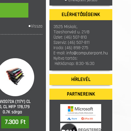
ELÉRHETŐSÉGEINK
Vissza
3525 Miskolc,
Tizeshonvéd u. 21/B
Üzlet:
(46) 507-810
Szerviz:
(46) 507-811
Iroda:
(46) 898-275
E-mail:
info@computerpont.hu
Nyitva tartás:
Hétköznap: 8:30-16:30
HÍRLEVÉL
PARTNEREINK
W2072A (117Y) CL
0, CL MFP 178,179
0.7K sárga
kompatibilis
7.300 Ft