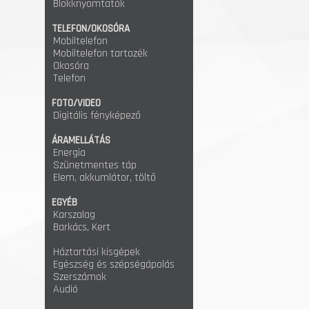
Blokknyomtatók
TELEFON/OKOSÓRA
Mobiltelefon
Mobiltelefon tartozék
Okosóra
Telefon
FOTO/VIDEO
Digitális fényképező
ÁRAMELLÁTÁS
Energia
Szünetmentes táp
Elem, akkumlátor, töltő
EGYÉB
Karszalag
Barkács, Kert
Háztartási kisgépek
Egészség és szépségápolás
Szerszámok
Audió