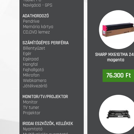
Navigáció - GPS
ADATHORDOZÓ
Pendrive
Memória kártya
CD,DVD lemez
SZÁMÍTÓGÉPES PERIFÉRIA
Billentyűzet
Egér
SHARP MX61GTMA 24
Egérpad
magenta
Hangfal
Fejhallgató
76.300 Ft
Mikrofon
Webkamera
Játékvezérlő
MONITOR/TV/PROJEKTOR
Monitor
TV tuner
Projektor
IRODAI ESZKÖZÖK, KELLÉKEK
Nyomtató