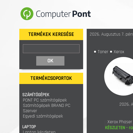
TERMÉKEK KERESÉSE
2026. Augusztus 7. pént
Toner
Xerox
TERMÉKCSOPORTOK
SZÁMÍTÓGÉPEK
PONT PC számítógépek
2026. A
Számítógépek BRAND PC
Szerver
Egyedi számítógépek
Xerox Phaser 
LAPTOP
KÉSZLETEN - ra
Laptop készleten