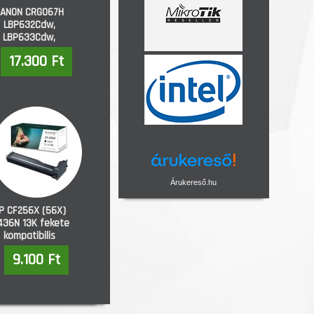
ANON CRG067H
LBP632Cdw,
LBP633Cdw,
653dw, 654Cdw,
17.300 Ft
656Cdw sárga
kompatibilis
Árukereső.hu
P CF256X (56X)
36N 13K fekete
kompatibilis
9.100 Ft