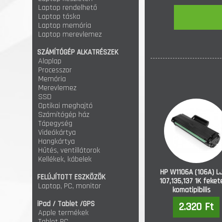
Laptop rendelhető
Laptop táska
Laptop memória
Laptop merevlemez
SZÁMÍTÓGÉP ALKATRÉSZEK
Alaplap
Processzor
Memória
Merevlemez
SSD
Optikai meghajtó
Számítógép ház
Tápegység
Videókártya
Hangkártya
Hűtés, ventillátorok
Kellékek, kábelek
HP W1106A (106A) L
FELÚJÍTOTT ESZKÖZÖK
107,135,137 1K feket
Laptop, PC, monitor
komatipibilis
iPad / Tablet /GPS
2.320 Ft
Apple termékek
Tablet PC