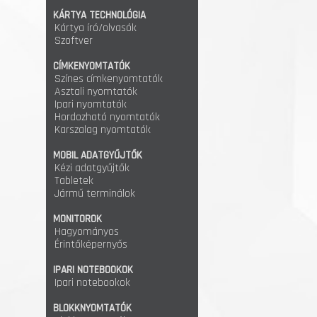
KÁRTYA TECHNOLÓGIA
Kártya író/olvasók
Szoftver
CÍMKENYOMTATÓK
Színes címkenyomtatók
Asztali nyomtatók
Ipari nyomtatók
Hordozható nyomtatók
Karszalag nyomtatók
MOBIL ADATGYŰJTŐK
Kézi adatgyűjtők
Tabletek
Jármű terminálok
MONITOROK
Hagyományos
Érintőképernyős
IPARI NOTEBOOKOK
Ipari notebookok
BLOKKNYOMTATÓK