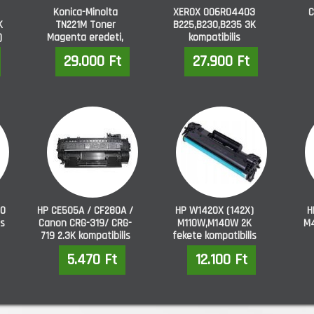
Konica-Minolta
XEROX 006R04403
C
K
TN221M Toner
B225,B230,B235 3K
)
Magenta eredeti,
kompatibilis
kifutó készlet
MF
29.000 Ft
27.900 Ft
50
HP CE505A / CF280A /
HP W1420X (142X)
H
is
Canon CRG-319/ CRG-
M110W,M140W 2K
M4
719 2.3K kompatibilis
fekete kompatibilis
!!"E" VÉGZ?DÉS?
5.470 Ft
12.100 Ft
GÉPTÍPUSNÁL NEM