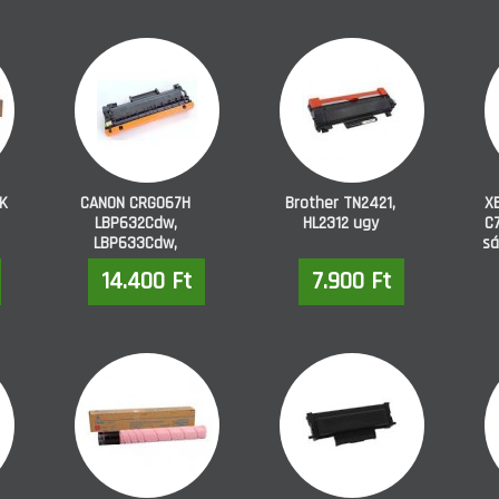
K
CANON CRG067H
Brother TN2421,
X
LBP632Cdw,
HL2312 ugy
C7
LBP633Cdw,
sá
MF653dw, 654Cdw,
14.400 Ft
7.900 Ft
656Cdw fekete
kompatibilis