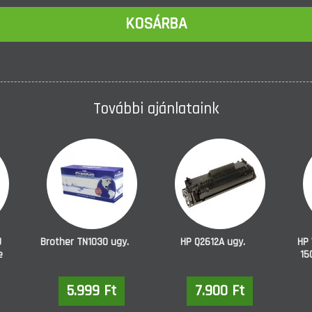
KOSÁRBA
További ajánlataink
J
Brother TN1030 ugy.
HP Q2612A ugy.
HP 
e
15
5.999 Ft
7.900 Ft