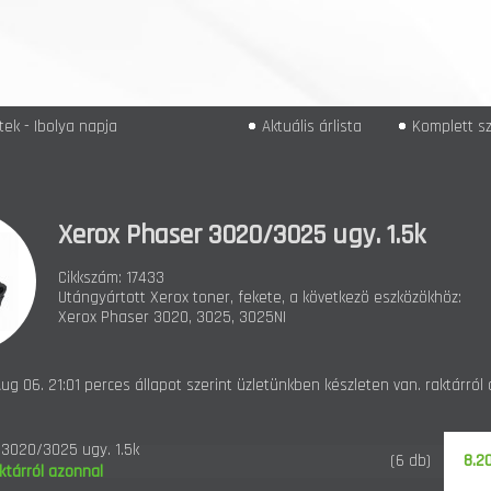
ek - Ibolya napja
Aktuális árlista
Komplett sz
Xerox Phaser 3020/3025 ugy. 1.5k
Cikkszám: 17433
Utángyártott Xerox toner, fekete, a következö eszközökhöz:
Xerox Phaser 3020, 3025, 3025NI
ug 06. 21:01 perces állapot szerint üzletünkben készleten van. raktárról
3020/3025 ugy. 1.5k
8.20
(6 db)
ktárról azonnal