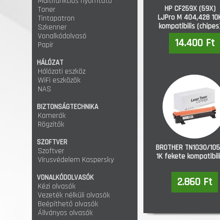
Multifunkciós nyomtató
HP CF259X (59X)
Toner
LJPro M 404,428 10
Tintapatron
kompatibilis (chipes
Szkenner
Vonalkódolvasó
14.400 Ft
Papír
HÁLÓZAT
Hálózati eszköz
WiFi eszközök
NAS
BIZTONSÁGTECHNIKA
Kamerák
Rögzítők
SZOFTVER
BROTHER TN1030/10
Szoftver
1K fekete kompatibil
Vírusvédelem Kaspersky
VONALKÓDOLVASÓK
2.860 Ft
Kézi olvasók
Vezeték nélküli olvasók
Beépíthető olvasók
Állványos olvasók