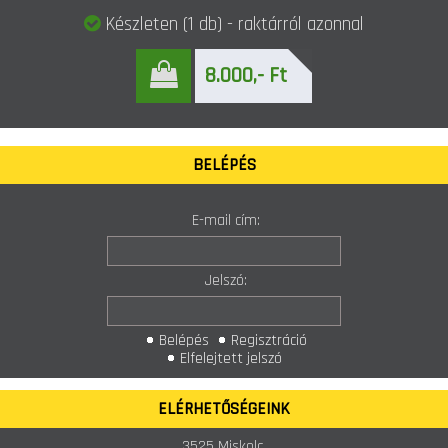
Készleten (1 db) - raktárról azonnal
8.000,- Ft
BELÉPÉS
E-mail cím:
Jelszó:
Belépés
Regisztráció
Elfelejtett jelszó
ELÉRHETŐSÉGEINK
3525 Miskolc,