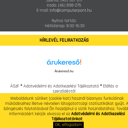
Szerviz:
(46) 507-811
Iroda:
(46) 898-275
E-mail:
info@computerpont.hu
Nyitva tartás:
Hétköznap: 8:30-16:30
HÍRLEVÉL FELIRATKOZÁS
Árukereső.hu
ÁSzF
*
Adatvédelmi és Adatkezelési Tájékoztató
*
Elállás a
szerződéstől
Weboldalunk sütiket (cookie-kat) használ bizonyos funkcióinak
Computer Pont - Számítástechnikai Szaküzlet és Szerviz
működéséhez illetve névtelen látogatottsági statisztikákat gyűjt. 
Telefon: +(36) 46 / 507-810 E-mail: info@computerpont.hu
böngészés folytatásával Ön hozzájárul a sütik használatához. Továb
információért kérjük olvassa el az
Adatvédelmi és Adatkezelési
Tájékoztatónkat
OK, elfogadom