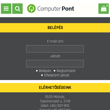
0
BELÉPÉS
E-mail cím:
Jelszó:
Belépés
Regisztráció
Elfelejtett jelszó
ELÉRHETŐSÉGEINK
3525 Miskolc,
Tizeshonvéd u. 21/B
Üzlet:
(46) 507-810