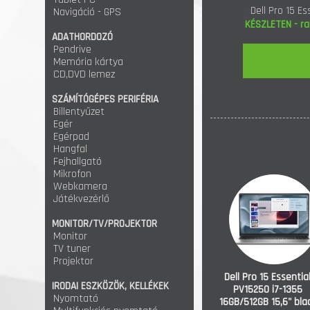
Dell Pro 15 Es
Navigáció - GPS
16GB/512GB 15,
KÉSZLETEN - ra
ADATHORDOZÓ
Pendrive
Memória kártya
CD,DVD lemez
SZÁMÍTÓGÉPES PERIFÉRIA
Billentyűzet
Egér
Egérpad
Hangfal
Fejhallgató
Mikrofon
Webkamera
Játékvezérlő
MONITOR/TV/PROJEKTOR
Monitor
TV tuner
Projektor
Dell Pro 15 Essentia
IRODAI ESZKÖZÖK, KELLÉKEK
PV15250 i7-1355
Nyomtató
16GB/512GB 15,6" bla