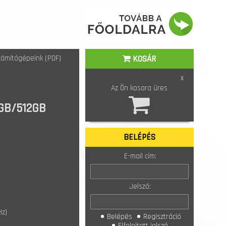
ámítógépeink (PDF)
KOSÁR
x
Az Ön kosara üres
6GB/512GB
BELÉPÉS
E-mail cím:
Jelszó:
Hz)
Belépés
Regisztráció
Elfelejtett jelszó