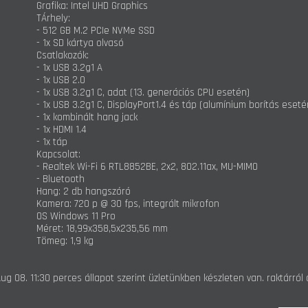
Grafika: Intel UHD Graphics
TÁrhely:
- 512 GB M.2 PCIe NVMe SSD
- 1x SD kártya olvasó
Csatlakozók:
- 1x USB 3.2g1 A
- 1x USB 2.0
- 1x USB 3.2g1 C, adat (13. generációs CPU esetén)
- 1x USB 3.2g1 C, DisplayPort1.4 és táp (alumínium borítás eseté
- 1x kombinált hang jack
- 1x HDMI 1.4
- 1x táp
Kapcsolat:
- Realtek Wi-Fi 6 RTL8852BE, 2x2, 802.11ax, MU-MIMO
- Bluetooth
Hang: 2 db hangszóró
Kamera: 720 p @ 30 fps, integrált mikrofon
OS Windows 11 Pro
Méret: 18,99x358,5x235,56 mm
Tömeg: 1,9 kg
ug 08. 11:30 perces állapot szerint üzletünkben készleten van. raktárról