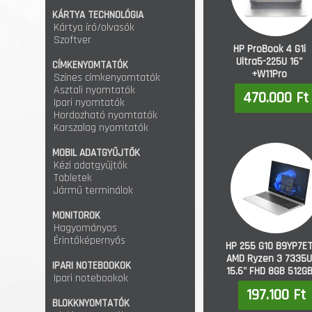
KÁRTYA TECHNOLÓGIA
Kártya író/olvasók
Szoftver
HP ProBook 4 G1i
Ultra5-225U 16"
CÍMKENYOMTATÓK
+W11Pro
Színes címkenyomtatók
Asztali nyomtatók
470.000 Ft
Ipari nyomtatók
Hordozható nyomtatók
Karszalag nyomtatók
MOBIL ADATGYŰJTŐK
Kézi adatgyűjtők
Tabletek
Jármű terminálok
MONITOROK
Hagyományos
Érintőképernyős
HP 255 G10 B9YP7E
AMD Ryzen 3 7335U
IPARI NOTEBOOKOK
15.6" FHD 8GB 512G
Ipari notebookok
SSD FREEDOS
197.100 Ft
BLOKKNYOMTATÓK