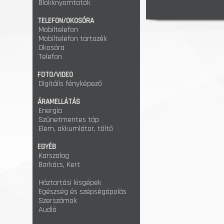
Blokknyomtatók
TELEFON/OKOSÓRA
Mobiltelefon
Mobiltelefon tartozék
Okosóra
Telefon
FOTO/VIDEO
Digitális fényképező
ÁRAMELLÁTÁS
Energia
Szünetmentes táp
Elem, akkumlátor, töltő
EGYÉB
Karszalag
Barkács, Kert
Háztartási kisgépek
Egészség és szépségápolás
Szerszámok
Audió