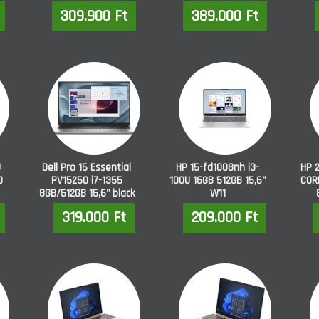
309.900 Ft
389.000 Ft
U
Dell Pro 15 Essential
HP 15-fd1008nh i3-
HP 
D
PV15250 i7-1355
100U 16GB 512GB 15,6"
CORE
8GB/512GB 15,6" black
W11
319.000 Ft
209.000 Ft