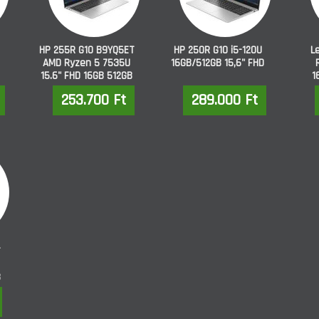
HP 255R G10 B9YQ5ET
HP 250R G10 i5-120U
L
AMD Ryzen 5 7535U
16GB/512GB 15,6" FHD
15.6" FHD 16GB 512GB
1
SSD FREEDOS ezüst
253.700 Ft
289.000 Ft
T
B