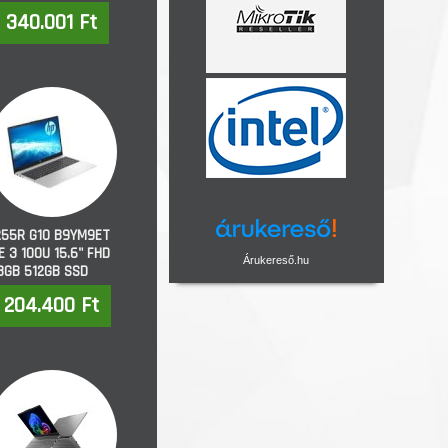
340.001 Ft
255R G10 B9YM9ET
 3 100U 15.6" FHD
Árukereső.hu
8GB 512GB SSD
FREEDOS ezüst
204.400 Ft