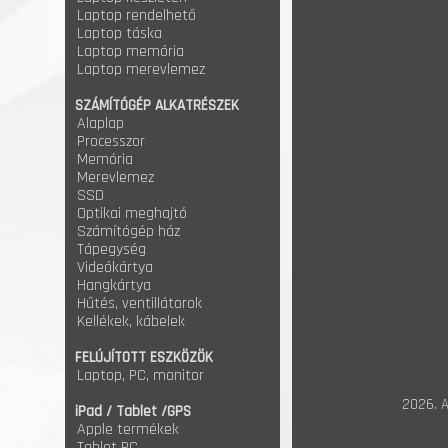
Laptop rendelhető
Laptop táska
Laptop memória
Laptop merevlemez
SZÁMÍTÓGÉP ALKATRÉSZEK
Alaplap
Processzor
Memória
Merevlemez
SSD
Optikai meghajtó
Számítógép ház
Tápegység
Videókártya
Hangkártya
Hűtés, ventillátorok
Kellékek, kábelek
FELÚJÍTOTT ESZKÖZÖK
Laptop, PC, monitor
2026. A
iPad / Tablet /GPS
Apple termékek
Tablet PC