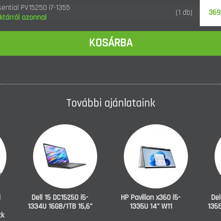
sential PV15250 i7-1355
369
(1 db)
6" black
ktárról azonnal
KOSÁRBA
További ajánlataink
l
Dell 15 DC15250 i5-
HP Pavilion x360 i5-
Del
1334U 16GB/1TB 15,6"
1335U 14" W11
1355
ck