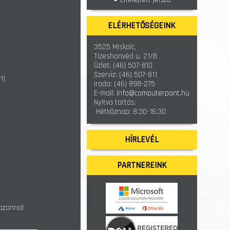
ELÉRHETŐSÉGEINK
3525 Miskolc,
Tizeshonvéd u. 21/B
Üzlet:
(46) 507-810
Szerviz:
(46) 507-811
n)
Iroda:
(46) 898-275
E-mail:
info@computerpont.hu
Nyitva tartás:
Hétköznap: 8:30-16:30
HÍRLEVÉL
PARTNEREINK
 azonnal