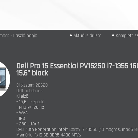
mbat - László napja
Aktuális árlista
Komplett sz
Dell Pro 15 Essential PV15250 i7-1355 1
15,6" black
Cikkszám: 20620
Dell notebook.
Kijelzö:
- 15,6 " képátló
- FHD @ 120 Hz
- WVA
- IPS
- 250 cd/m?
CPU: 13th Generation Intel? Core? i7-1355U (10 magres, max.5 G
Memória: 1x16 GB DDR5 4400 MT/s