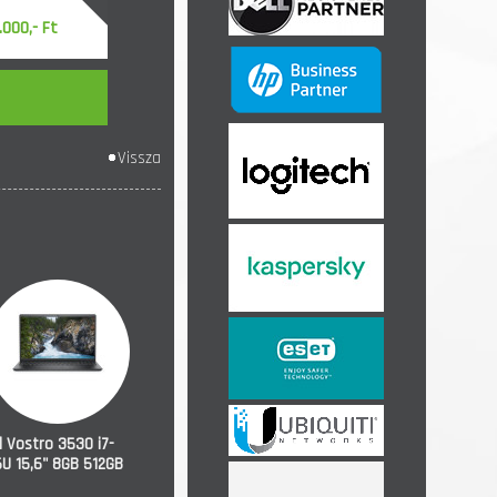
.000,- Ft
Vissza
l Vostro 3530 i7-
U 15,6" 8GB 512GB