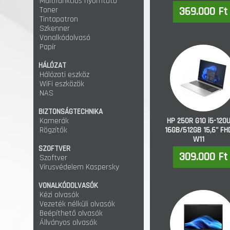
Multifunkciós nyomtató
Toner
369.000 Ft
Tintapatron
Szkenner
Vonalkódolvasó
Papír
HÁLÓZAT
Hálózati eszköz
WiFi eszközök
NAS
BIZTONSÁGTECHNIKA
Kamerák
HP 250R G10 i5-120
Rögzítők
16GB/512GB 15,6" FH
W11
SZOFTVER
309.000 Ft
Szoftver
Vírusvédelem Kaspersky
VONALKÓDOLVASÓK
Kézi olvasók
Vezeték nélküli olvasók
Beépíthető olvasók
Állványos olvasók