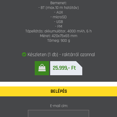
Bemenet:
- BT (max.10 m hatótáv)
- AUX
- microSD
- USB
- FM
Tápellátás: akkumulátor, 4000 mAh, 6 h
Méret: 420x75x65 mm
Tömeg: 900 g
Készleten (1 db) - raktárról azonnal
25.999,- Ft
BELÉPÉS
E-mail cím: