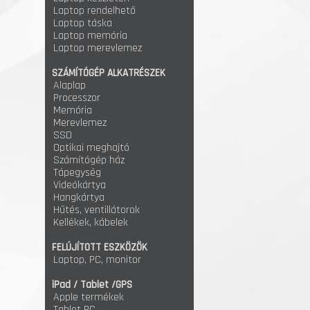
Laptop rendelhető
Laptop táska
Laptop memória
Laptop merevlemez
SZÁMÍTÓGÉP ALKATRÉSZEK
Alaplap
Processzor
Memória
Merevlemez
SSD
Optikai meghajtó
Számítógép ház
Tápegység
Videókártya
Hangkártya
Hűtés, ventillátorok
Kellékek, kábelek
FELÚJÍTOTT ESZKÖZÖK
Laptop, PC, monitor
iPad / Tablet /GPS
Apple termékek
Tablet PC