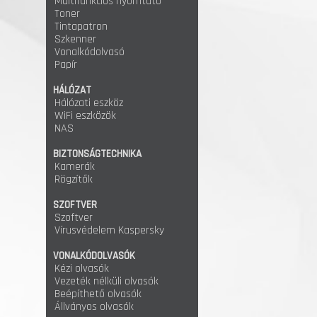
Multifunkciós nyomtató
Toner
Tintapatron
Szkenner
Vonalkódolvasó
Papír
HÁLÓZAT
Hálózati eszköz
WiFi eszközök
NAS
BIZTONSÁGTECHNIKA
Kamerák
Rögzítők
SZOFTVER
Szoftver
Vírusvédelem Kaspersky
VONALKÓDOLVASÓK
Kézi olvasók
Vezeték nélküli olvasók
Beépíthető olvasók
Állványos olvasók