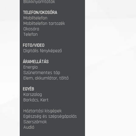
Blokknyomtatók
TELEFON/OKOSÓRA
Mobiltelefon
Mobiltelefon tartozék
Okosóra
Telefon
FOTO/VIDEO
Digitális fényképező
ÁRAMELLÁTÁS
Energia
Szünetmentes táp
Elem, akkumlátor, töltő
EGYÉB
Karszalag
Barkács, Kert
Háztartási kisgépek
Egészség és szépségápolás
Szerszámok
Audió