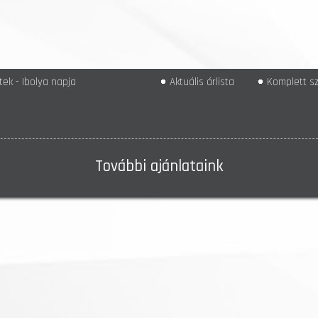
ek - Ibolya napja
Aktuális árlista
Komplett sz
További ajánlataink