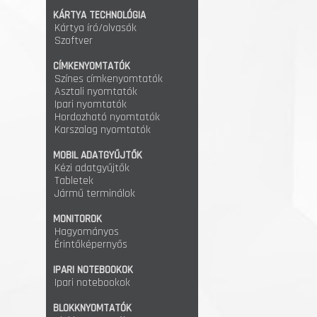
KÁRTYA TECHNOLÓGIA
Kártya író/olvasók
Szoftver
CÍMKENYOMTATÓK
Színes címkenyomtatók
Asztali nyomtatók
Ipari nyomtatók
Hordozható nyomtatók
Karszalag nyomtatók
MOBIL ADATGYŰJTŐK
Kézi adatgyűjtők
Tabletek
Jármű terminálok
MONITOROK
Hagyományos
Érintőképernyős
IPARI NOTEBOOKOK
Ipari notebookok
BLOKKNYOMTATÓK