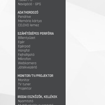
Navigáció - GPS
ADATHORDOZÓ
Pendrive
Memória kártya
CD,DVD lemez
SZÁMÍTÓGÉPES PERIFÉRIA
Billentyűzet
Egér
Egérpad
Hangfal
Fejhallgató
Mikrofon
Webkamera
Játékvezérlő
MONITOR/TV/PROJEKTOR
Monitor
TV tuner
Projektor
IRODAI ESZKÖZÖK, KELLÉKEK
Nyomtató