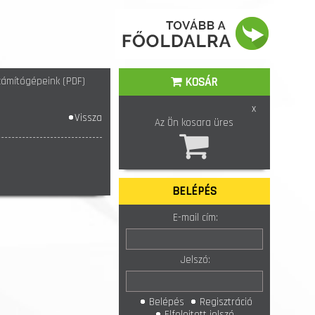
ámítógépeink (PDF)
KOSÁR
x
Vissza
Az Ön kosara üres
BELÉPÉS
E-mail cím:
Jelszó:
Belépés
Regisztráció
Elfelejtett jelszó