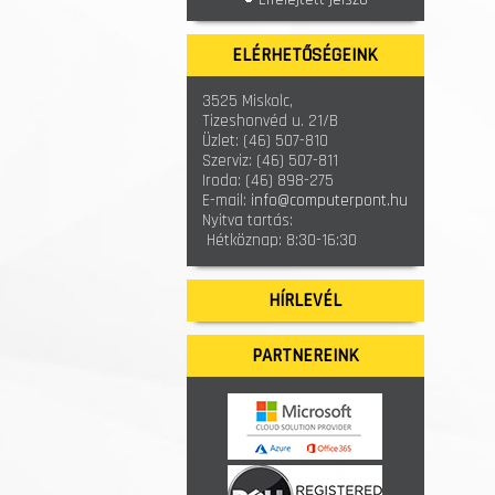
ELÉRHETŐSÉGEINK
3525 Miskolc,
Tizeshonvéd u. 21/B
Üzlet:
(46) 507-810
Szerviz:
(46) 507-811
Iroda:
(46) 898-275
E-mail:
info@computerpont.hu
Nyitva tartás:
Hétköznap: 8:30-16:30
HÍRLEVÉL
PARTNEREINK