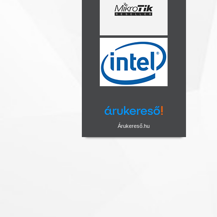
Árukereső.hu