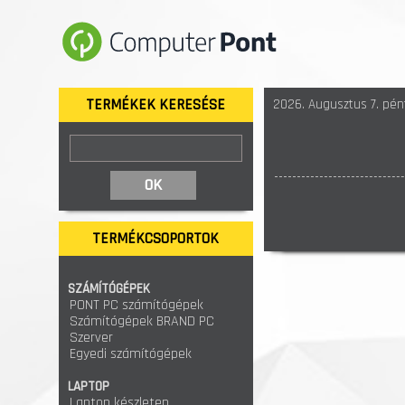
TERMÉKEK KERESÉSE
2026. Augusztus 7. pént
TERMÉKCSOPORTOK
SZÁMÍTÓGÉPEK
PONT PC számítógépek
Számítógépek BRAND PC
Szerver
Egyedi számítógépek
LAPTOP
Laptop készleten