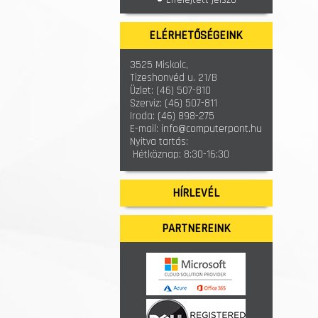
ELÉRHETŐSÉGEINK
3525 Miskolc,
Tizeshonvéd u. 21/B
Üzlet:
(46) 507-810
Szerviz:
(46) 507-811
Iroda:
(46) 898-275
E-mail:
info@computerpont.hu
Nyitva tartás:
Hétköznap: 8:30-16:30
HÍRLEVÉL
PARTNEREINK