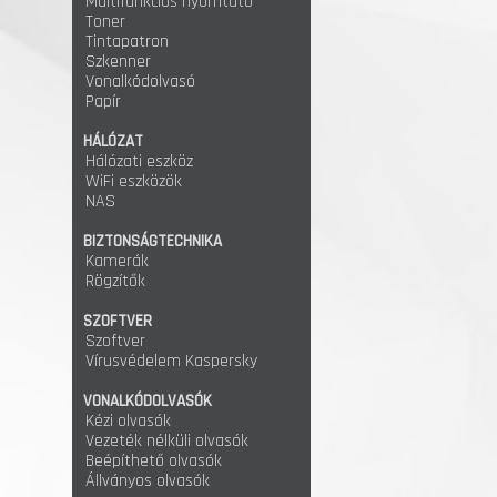
Multifunkciós nyomtató
Toner
Tintapatron
Szkenner
Vonalkódolvasó
Papír
HÁLÓZAT
Hálózati eszköz
WiFi eszközök
NAS
BIZTONSÁGTECHNIKA
Kamerák
Rögzítők
SZOFTVER
Szoftver
Vírusvédelem Kaspersky
VONALKÓDOLVASÓK
Kézi olvasók
Vezeték nélküli olvasók
Beépíthető olvasók
Állványos olvasók