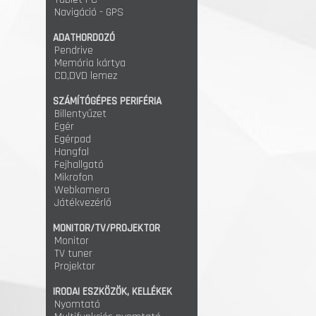
Navigáció - GPS
ADATHORDOZÓ
Pendrive
Memória kártya
CD,DVD lemez
SZÁMÍTÓGÉPES PERIFÉRIA
Billentyűzet
Egér
Egérpad
Hangfal
Fejhallgató
Mikrofon
Webkamera
Játékvezérlő
MONITOR/TV/PROJEKTOR
Monitor
TV tuner
Projektor
IRODAI ESZKÖZÖK, KELLÉKEK
Nyomtató