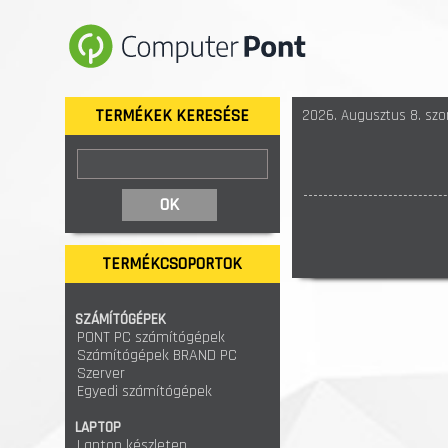
TERMÉKEK KERESÉSE
2026. Augusztus 8. szo
TERMÉKCSOPORTOK
SZÁMÍTÓGÉPEK
PONT PC számítógépek
Számítógépek BRAND PC
Szerver
Egyedi számítógépek
LAPTOP
Laptop készleten