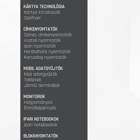
KÁRTYA TECHNOLÓGIA
Kártya író/olvasók
Szoftver
CÍMKENYOMTATÓK
Színes címkenyomtatók
Asztali nyomtatók
Ipari nyomtatók
Hordozható nyomtatók
Karszalag nyomtatók
MOBIL ADATGYŰJTŐK
Kézi adatgyűjtők
Tabletek
Jármű terminálok
MONITOROK
Hagyományos
Érintőképernyős
IPARI NOTEBOOKOK
Ipari notebookok
BLOKKNYOMTATÓK