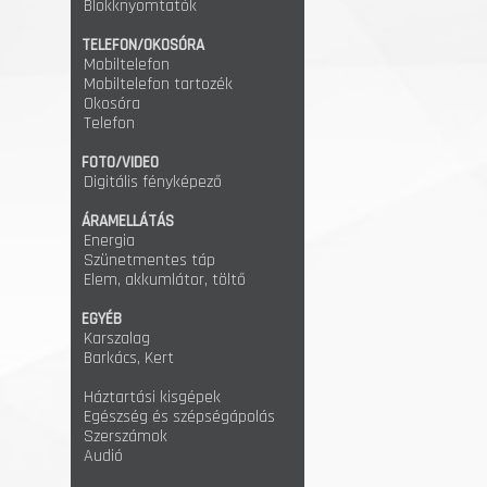
Blokknyomtatók
TELEFON/OKOSÓRA
Mobiltelefon
Mobiltelefon tartozék
Okosóra
Telefon
FOTO/VIDEO
Digitális fényképező
ÁRAMELLÁTÁS
Energia
Szünetmentes táp
Elem, akkumlátor, töltő
EGYÉB
Karszalag
Barkács, Kert
Háztartási kisgépek
Egészség és szépségápolás
Szerszámok
Audió