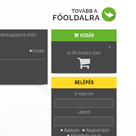
ámítógépeink (PDF)
KOSÁR
x
Vissza
Az Ön kosara üres
BELÉPÉS
E-mail cím:
Jelszó:
Belépés
Regisztráció
Elfelejtett jelszó