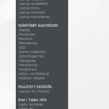
Laptop rendelhető
Laptop táska
Laptop memória
Laptop merevlemez
SZÁMÍTÓGÉP ALKATRÉSZEK
Alaplap
Processzor
Memória
Merevlemez
SSD
Optikai meghajtó
Számítógép ház
Tápegység
Videókártya
Hangkártya
Hűtés, ventillátorok
Kellékek, kábelek
FELÚJÍTOTT ESZKÖZÖK
Laptop, PC, monitor
iPad / Tablet /GPS
Apple termékek
Tablet PC