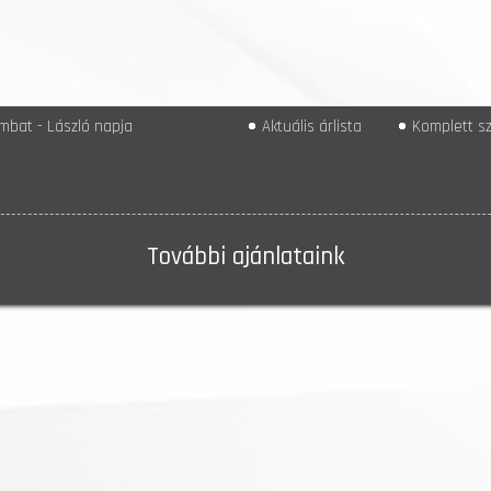
mbat - László napja
Aktuális árlista
Komplett sz
További ajánlataink