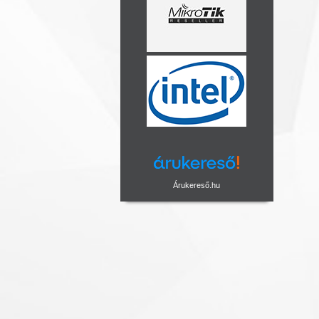
Árukereső.hu