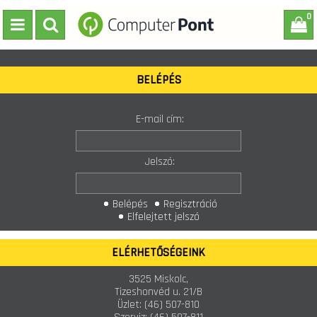
0
BELÉPÉS
E-mail cím:
Jelszó:
Belépés
Regisztráció
Elfelejtett jelszó
ELÉRHETŐSÉGEINK
3525 Miskolc,
Tizeshonvéd u. 21/B
Üzlet:
(46) 507-810