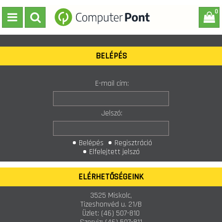
0
BELÉPÉS
E-mail cím:
Jelszó:
Belépés
Regisztráció
Elfelejtett jelszó
ELÉRHETŐSÉGEINK
3525 Miskolc,
Tizeshonvéd u. 21/B
Üzlet:
(46) 507-810