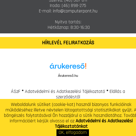
Szerviz:
(46) 507-811
Iroda:
(46) 898-275
E-mail:
info@computerpont.hu
Nyitva tartás:
Hétköznap: 8:30-16:30
HÍRLEVÉL FELIRATKOZÁS
Árukereső.hu
ÁSzF
*
Adatvédelmi és Adatkezelési Tájékoztató
*
Elállás a
szerződéstől
Weboldalunk sütiket (cookie-kat) használ bizonyos funkcióinak
Computer Pont - Számítástechnikai Szaküzlet és Szerviz
működéséhez illetve névtelen látogatottsági statisztikákat gyűjt. 
Telefon: +(36) 46 / 507-810 E-mail: info@computerpont.hu
böngészés folytatásával Ön hozzájárul a sütik használatához. Továb
információért kérjük olvassa el az
Adatvédelmi és Adatkezelési
Tájékoztatónkat
OK, elfogadom