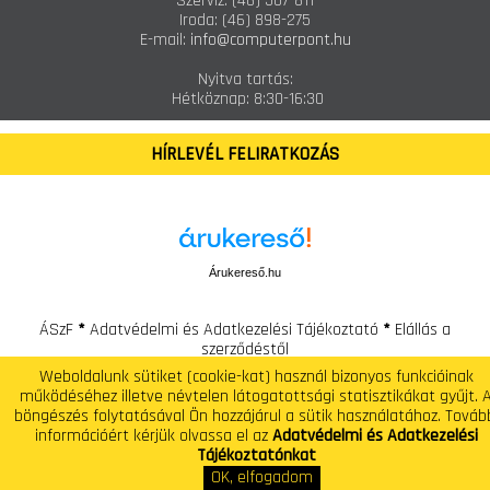
Szerviz:
(46) 507-811
Iroda:
(46) 898-275
E-mail:
info@computerpont.hu
Nyitva tartás:
Hétköznap: 8:30-16:30
HÍRLEVÉL FELIRATKOZÁS
Árukereső.hu
ÁSzF
*
Adatvédelmi és Adatkezelési Tájékoztató
*
Elállás a
szerződéstől
Weboldalunk sütiket (cookie-kat) használ bizonyos funkcióinak
Computer Pont - Számítástechnikai Szaküzlet és Szerviz
működéséhez illetve névtelen látogatottsági statisztikákat gyűjt. 
Telefon: +(36) 46 / 507-810 E-mail: info@computerpont.hu
böngészés folytatásával Ön hozzájárul a sütik használatához. Továb
információért kérjük olvassa el az
Adatvédelmi és Adatkezelési
Tájékoztatónkat
OK, elfogadom