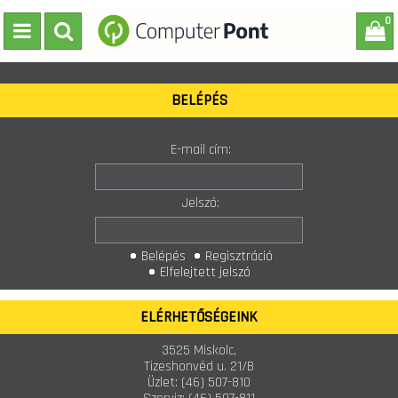
0
BELÉPÉS
E-mail cím:
Jelszó:
Belépés
Regisztráció
Elfelejtett jelszó
ELÉRHETŐSÉGEINK
3525 Miskolc,
Tizeshonvéd u. 21/B
Üzlet:
(46) 507-810