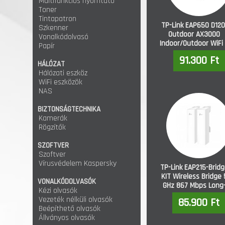
Multifunkciós nyomtató
Toner
Tintapatron
TP-Link EAP650 D120
Szkenner
Outdoor AX3000
Vonalkódolvasó
Indoor/Outdoor WiFi
Papír
Access Point
91.300 Ft
HÁLÓZAT
Hálózati eszköz
WiFi eszközök
NAS
BIZTONSÁGTECHNIKA
Kamerák
Rögzítők
SZOFTVER
Szoftver
Vírusvédelem Kaspersky
TP-Link EAP215-Brid
KIT Wireless Bridge 
VONALKÓDOLVASÓK
GHz 867 Mbps Long
Kézi olvasók
Range
Vezeték nélküli olvasók
85.900 Ft
Indoor/Outdoor
Beépíthető olvasók
Access Poin
Állványos olvasók