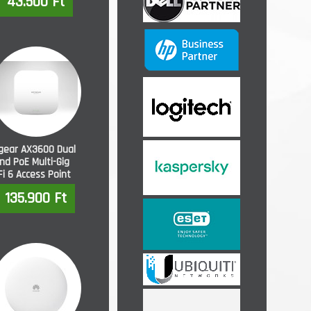
43.500 Ft
gear AX3600 Dual
nd PoE Multi-Gig
Fi 6 Access Point
135.900 Ft