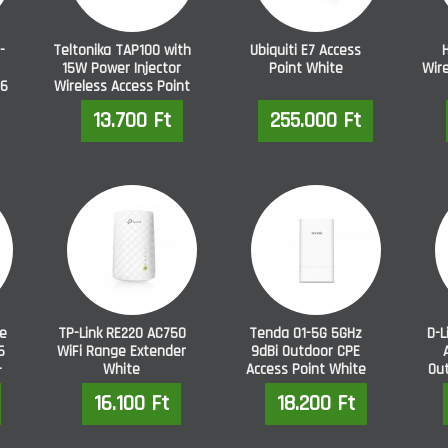
-
Teltonika TAP100 with
Ubiquiti E7 Access
15W Power Injector
Point White
Wire
 6
Wireless Access Point
13.700 Ft
255.000 Ft
ge
TP-Link RE220 AC750
Tenda O1-5G 5GHz
D-L
5
WiFi Range Extender
9dBi Outdoor CPE
-
White
Access Point White
Ou
16.100 Ft
18.200 Ft