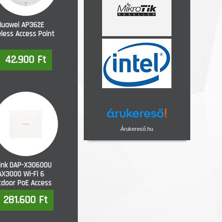
Huawei AP362E
less Access Point
42.900 Ft
Árukereső.hu
ink DAP-X3060OU
AX3000 Wi-Fi 6
tdoor PoE Access
Point
281.600 Ft