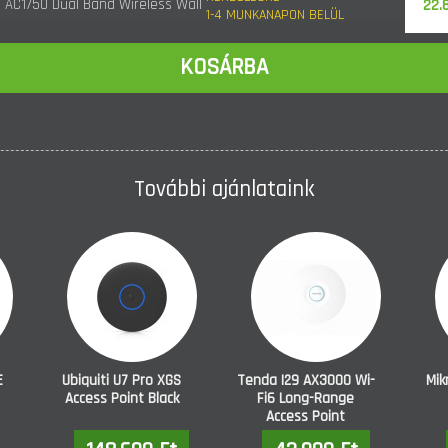
 AC1750 Dual Band Wireless Wall
22.
1-4 MUNKANAPON BELÜL
 Extender White
KOSÁRBA
További ajánlataink
E
Ubiquiti U7 Pro XGS
Tenda I29 AX3000 Wi-
Mik
Access Point Black
Fi6 Long-Range
Access Point