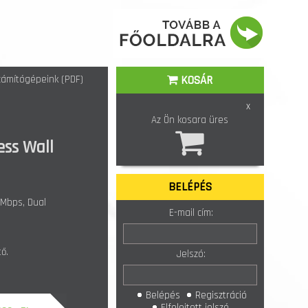
ámítógépeink (PDF)
KOSÁR
x
Az Ön kosara üres
ess Wall
BELÉPÉS
0Mbps, Dual
E-mail cím:
ő.
Jelszó:
Belépés
Regisztráció
Elfelejtett jelszó