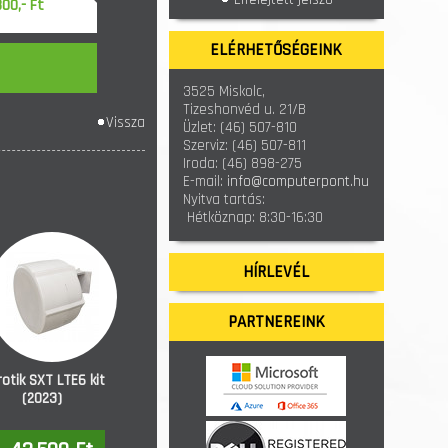
800,- Ft
ELÉRHETŐSÉGEINK
3525 Miskolc,
Tizeshonvéd u. 21/B
Vissza
Üzlet:
(46) 507-810
Szerviz:
(46) 507-811
Iroda:
(46) 898-275
E-mail:
info@computerpont.hu
Nyitva tartás:
Hétköznap: 8:30-16:30
HÍRLEVÉL
PARTNEREINK
rotik SXT LTE6 kit
(2023)