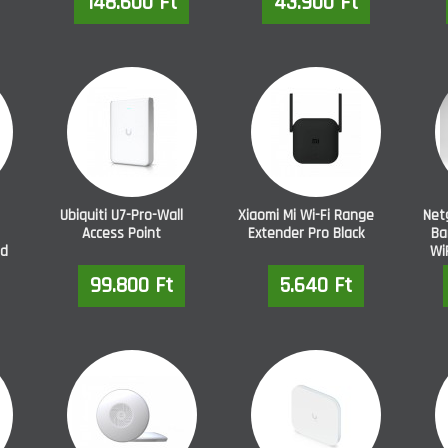
148.600 Ft
43.900 Ft
Ubiquiti U7-Pro-Wall
Xiaomi Mi Wi-Fi Range
Net
Access Point
Extender Pro Black
Ba
nd
Wi
99.800 Ft
5.640 Ft