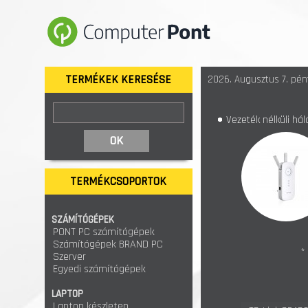
TERMÉKEK KERESÉSE
2026. Augusztus 7. pént
Vezeték nélküli hál
TERMÉKCSOPORTOK
SZÁMÍTÓGÉPEK
PONT PC számítógépek
Számítógépek BRAND PC
*
Szerver
Egyedi számítógépek
LAPTOP
Laptop készleten