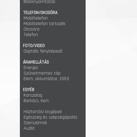
Blokknyomtatók
TELEFON/OKOSÓRA
Mobiltelefon
Mobiltelefon tartozék
Okosóra
Telefon
FOTO/VIDEO
Digitális fényképező
ÁRAMELLÁTÁS
Energia
Szünetmentes táp
Elem, akkumlátor, töltő
EGYÉB
Karszalag
Barkács, Kert
Háztartási kisgépek
Egészség és szépségápolás
Szerszámok
Audió