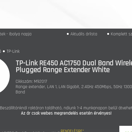
ek - Ibolya napja
Aktuális árlista
Komplett sz
ó
TP-Link
TP-Link RE450 AC1750 Dual Band Wirel
Plugged Range Extender White
Cikkszám: M92017
Range extender, LAN 1, LAN Gigabit, 2.4GHz 450Mbps, 5GHz 130
Band
 Beszállítónknál raktáron található, nálunk 1-4 munkanapon belül átvehet
Az ár csak webes megrendelés esetén érvényes!
RENDELÉSRE*