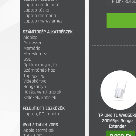
TP-Link RE450
Laptop rendelhető
Plugged Range
Laptop táska
Laptop memória
Laptop merevlemez
SZÁMÍTÓGÉP ALKATRÉSZEK
Alaplap
Processzor
Memória
Merevlemez
SSD
Optikai meghajtó
Számítógép ház
Tápegység
Videókártya
Hangkártya
Hűtés, ventillátorok
Kellékek, kábelek
FELÚJÍTOTT ESZKÖZÖK
Laptop, PC, monitor
TP-LINK TL-WA855R
300MBps Range
iPad / Tablet /GPS
Extender
Apple termékek
Tablet PC