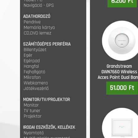
8.200 Ft
Navigáció - GPS
ADATHORDOZÓ
Pendrive
Memória kártya
CD,DVD lemez
SZÁMÍTÓGÉPES PERIFÉRIA
Billentyűzet
Egér
Egérpad
Hangfal
Grandstream
Fejhallgató
GWN7660 Wireless
Mikrofon
Acces Point Dual Ba
Webkamera
White
51.000 Ft
Játékvezérlő
MONITOR/TV/PROJEKTOR
Monitor
TV tuner
Projektor
IRODAI ESZKÖZÖK, KELLÉKEK
Nyomtató