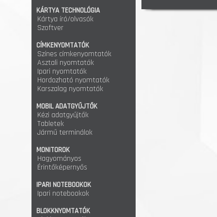
KÁRTYA TECHNOLÓGIA
Kártya író/olvasók
Szoftver
CÍMKENYOMTATÓK
Színes címkenyomtatók
Asztali nyomtatók
Ipari nyomtatók
Hordozható nyomtatók
Karszalag nyomtatók
MOBIL ADATGYŰJTŐK
Kézi adatgyűjtők
Tabletek
Jármű terminálok
MONITOROK
Hagyományos
Érintőképernyős
IPARI NOTEBOOKOK
Ipari notebookok
BLOKKNYOMTATÓK