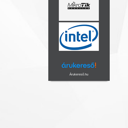
Árukereső.hu