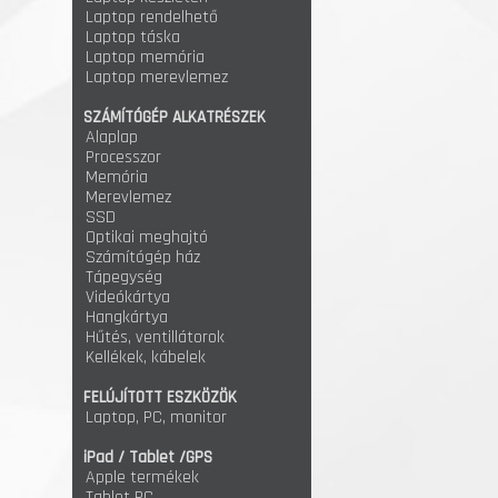
Laptop rendelhető
Laptop táska
Laptop memória
Laptop merevlemez
SZÁMÍTÓGÉP ALKATRÉSZEK
Alaplap
Processzor
Memória
Merevlemez
SSD
Optikai meghajtó
Számítógép ház
Tápegység
Videókártya
Hangkártya
Hűtés, ventillátorok
Kellékek, kábelek
FELÚJÍTOTT ESZKÖZÖK
Laptop, PC, monitor
iPad / Tablet /GPS
Apple termékek
Tablet PC