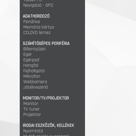
Navigáció - GPS
ADATHORDOZÓ
Pendrive
Memória kártya
CD,DVD lemez
SZÁMÍTÓGÉPES PERIFÉRIA
Billentyűzet
Egér
Egérpad
Hangfal
Fejhallgató
Mikrofon
Webkamera
Játékvezérlő
MONITOR/TV/PROJEKTOR
Monitor
TV tuner
Projektor
IRODAI ESZKÖZÖK, KELLÉKEK
Nyomtató