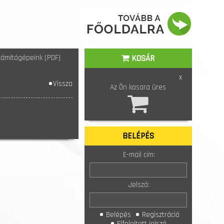
ámítógépeink (PDF)
KOSÁR
x
Vissza
Az Ön kosara üres
BELÉPÉS
E-mail cím:
Jelszó:
Belépés
Regisztráció
Elfelejtett jelszó