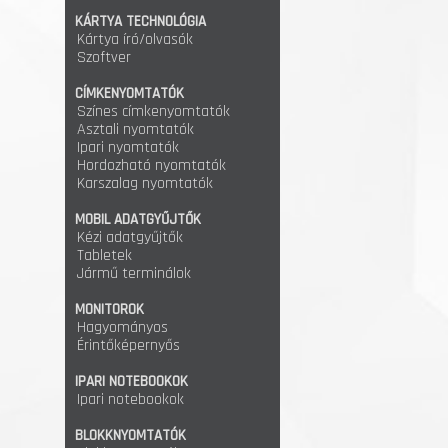
KÁRTYA TECHNOLÓGIA
Kártya író/olvasók
Szoftver
CÍMKENYOMTATÓK
Színes címkenyomtatók
Asztali nyomtatók
Ipari nyomtatók
Hordozható nyomtatók
Karszalag nyomtatók
MOBIL ADATGYŰJTŐK
Kézi adatgyűjtők
Tabletek
Jármű terminálok
MONITOROK
Hagyományos
Érintőképernyős
IPARI NOTEBOOKOK
Ipari notebookok
BLOKKNYOMTATÓK