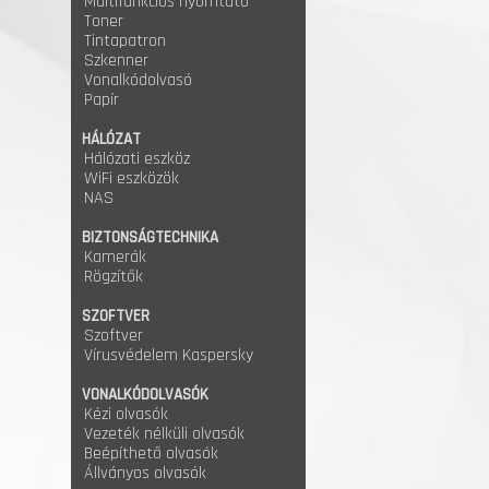
Multifunkciós nyomtató
Toner
Tintapatron
Szkenner
Vonalkódolvasó
Papír
HÁLÓZAT
Hálózati eszköz
WiFi eszközök
NAS
BIZTONSÁGTECHNIKA
Kamerák
Rögzítők
SZOFTVER
Szoftver
Vírusvédelem Kaspersky
VONALKÓDOLVASÓK
Kézi olvasók
Vezeték nélküli olvasók
Beépíthető olvasók
Állványos olvasók