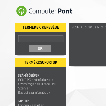
TERMÉKEK KERESÉSE
2026. Augusztus 6. csüt
TERMÉKCSOPORTOK
SZÁMÍTÓGÉPEK
PONT PC számítógépek
Számítógépek BRAND PC
Szerver
Egyedi számítógépek
LAPTOP
Laptop készleten