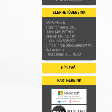
ELÉRHETŐSÉGEINK
3525 Miskolc,
Tizeshonvéd u. 21/B
Üzlet:
(46) 507-810
Szerviz:
(46) 507-811
Iroda:
(46) 898-275
E-mail:
info@computerpont.hu
Nyitva tartás:
Hétköznap: 8:30-16:30
HÍRLEVÉL
PARTNEREINK