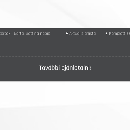
örtök - Berta, Bettina napja
Aktuális árlista
Komplett sz
További ajánlataink