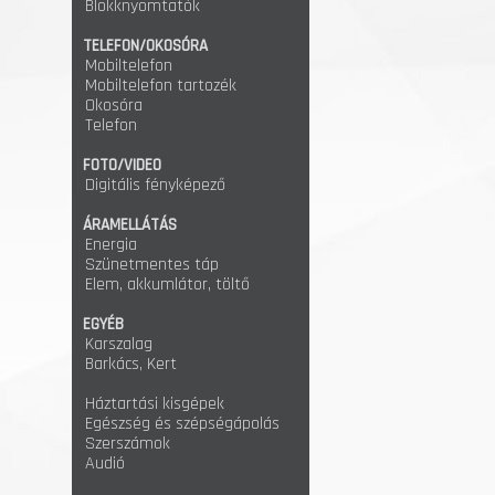
Blokknyomtatók
TELEFON/OKOSÓRA
Mobiltelefon
Mobiltelefon tartozék
Okosóra
Telefon
FOTO/VIDEO
Digitális fényképező
ÁRAMELLÁTÁS
Energia
Szünetmentes táp
Elem, akkumlátor, töltő
EGYÉB
Karszalag
Barkács, Kert
Háztartási kisgépek
Egészség és szépségápolás
Szerszámok
Audió